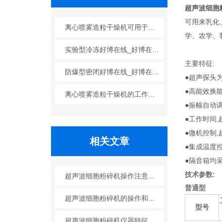
超声波细胞
可用来乳化
离心喷雾造粒干燥机可用于哪些行业？
学、农学、
实验型冷冻好博在线_好博在线(中国)的工艺原理
主要特征:
防爆型密闭好博在线_好博在线(中国)的广泛应用
●超声探头
●高能效换
离心喷雾造粒干燥机的工作原理与特点
●振幅自动
●工作时间
●微机控制
相关文章
●集成温度
●隔音箱均
技术参数:
超声波细胞粉碎机操作注意要点
普通型
超声波细胞粉碎机的操作和维护
型号
超声波细胞粉碎机仪器特征