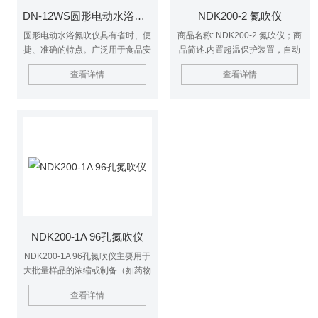
DN-12WS圆形电动水浴氮吹仪
NDK200-2 氮吹仪
圆形电动水浴氮吹仪具有省时、便
商品名称: NDK200-2 氮吹仪；商
捷、准确的特点。广泛用于食品安
品简述:内置超温保护装置，自动
全、医药、农药残留检测、临床药
故障检测及报警功能
查看详情
查看详情
代等领域。
NDK200-1A 96孔氮吹仪
NDK200-1A 96孔氮吹仪主要用于
大批量样品的浓缩或制备（如药物
筛选、激素分析、液相、及质谱分
查看详情
析中的样品制备） 。