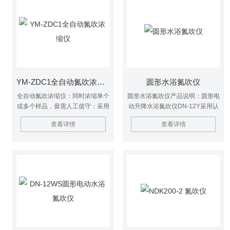
YM-ZDC1全自动氮吹浓缩仪
圆形水浴氮吹仪
全自动氮吹浓缩仪：同时浓缩单个
圆形水浴氮吹仪产品说明：圆形电
或多个样品，毋需人工值守：采用
动升降水浴氮吹仪DN-12Y采用认
多个光学传感器监控每个样品的浓
可技术，利用吹扫捕集技术，同时
查看详情
查看详情
缩过程，当蒸发浓缩至预设体积
可对样品进行控温加热，通过氮气
时，系统自动停止相应通道的氮气
等惰性气体快速、可控、连续地吹
吹扫，并报警提示。整个浓缩过程
到样品表面来达到样品溶液快速无
无需人工看管
氧浓缩。该方法具有省时、便捷、
准确的特点。广泛用于食品安全、
医药、农药残留检测、临床药代等
领域。