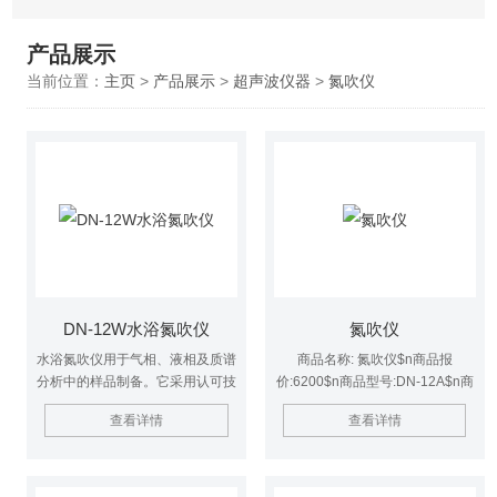
产品展示
当前位置：
主页
>
产品展示
>
超声波仪器
>
氮吹仪
DN-12W水浴氮吹仪
氮吹仪
水浴氮吹仪用于气相、液相及质谱
商品名称: 氮吹仪$n商品报
分析中的样品制备。它采用认可技
价:6200$n商品型号:DN-12A$n商
术，通过将氮气吹入加热样品的表
品简述:12、24、36可选$n商品品
查看详情
查看详情
面进行样品浓缩。
牌:豫明品牌