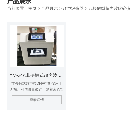
产品展示
当前位置：
主页
>
产品展示
>
超声波仪器
>
非接触型超声波破碎仪
YM-24A非接触式超声波DNA打断仪
非接触式超声波DNA打断仪用于
无菌、可超微量破碎，隔着离心管
能打断染色体。专为二代测序
查看详情
DNA 样本与染色质免疫共沉淀实
验样本前处理量身订做，相比传统
的探头接触式超声波细胞粉碎机，
非接触式样品可在密闭容器下进行
破碎，不产生感染性飞雾，超声波
探头与样品不接触，避免交叉污