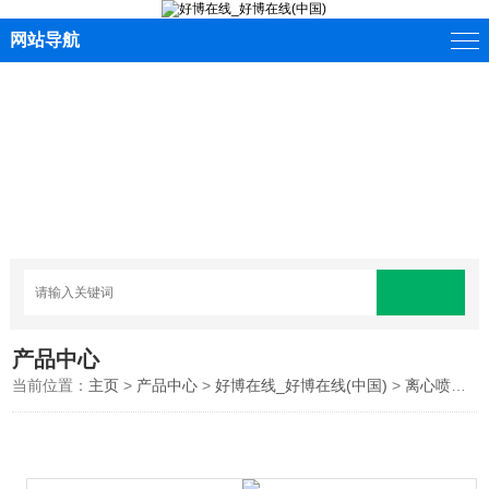
网站导航
产品中心
当前位置：
主页
>
产品中心
>
好博在线_好博在线(中国)
>
离心喷雾造粒干燥机