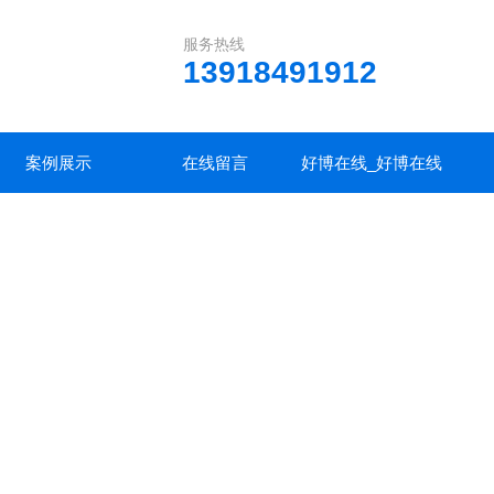
服务热线
13918491912
案例展示
在线留言
好博在线_好博在线
(中国)