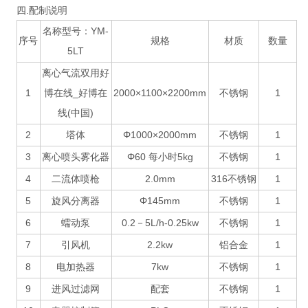
四.配制说明
名称型号：YM-
序号
规格
材质
数量
5LT
离心气流双用好
1
博在线_好博在
2000×1100×2200mm
不锈钢
1
线(中国)
2
塔体
Φ1000×2000mm
不锈钢
1
3
离心喷头雾化器
Φ60 每小时5kg
不锈钢
1
4
二流体喷枪
2.0mm
316不锈钢
1
5
旋风分离器
Φ145mm
不锈钢
1
6
蠕动泵
0.2－5L/h-0.25kw
不锈钢
1
7
引风机
2.2kw
铝合金
1
8
电加热器
7kw
不锈钢
1
9
进风过滤网
配套
不锈钢
1