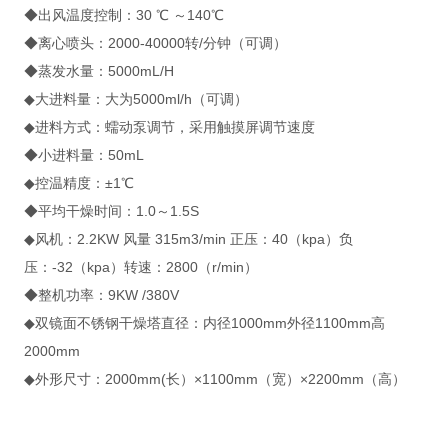
◆出风温度控制：30 ℃ ～140℃
◆离心喷头：2000-40000转/分钟（可调）
◆蒸发水量：5000mL/H
◆大进料量：大为5000ml/h（可调）
◆进料方式：蠕动泵调节，采用触摸屏调节速度
◆小进料量：50mL
◆控温精度：±1℃
◆平均干燥时间：1.0～1.5S
◆风机：2.2KW 风量 315m3/min 正压：40（kpa）负
压：-32（kpa）转速：2800（r/min）
◆整机功率：9KW /380V
◆双镜面不锈钢干燥塔直径：内径1000mm外径1100mm高
2000mm
◆外形尺寸：2000mm(长）×1100mm（宽）×2200mm（高）