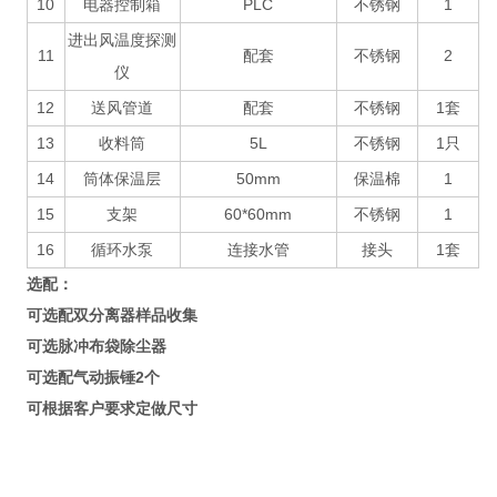
10
电器控制箱
PLC
不锈钢
1
进出风温度探测
11
配套
不锈钢
2
仪
12
送风管道
配套
不锈钢
1套
13
收料筒
5L
不锈钢
1只
14
筒体保温层
50mm
保温棉
1
15
支架
60*60mm
不锈钢
1
16
循环水泵
连接水管
接头
1套
选配：
可选配双分离器样品收集
可选脉冲布袋除尘器
可选配气动振锤
2个
可根据客户要求定做尺寸