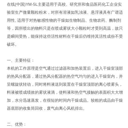
在线(中国)YM-5L主要适用于高校、研究所和食品医药化工企业实
验室生产微量颗粒粉末，对所有溶液如乳浊液、悬浮液具有广谱适
用性, 适用于对热敏感性物的干燥如生物制品、生物农药、酶制剂
等，因所喷出的物料只是在喷成雾状大小颗粒时才受到高温，故只
是瞬间受热，能保持这些活性材料在干燥后仍维持其活性成份不受
破坏。
一、主要特征：
本机的工作原理是空气通过过滤器和加热装置后，进入干燥室顶部
的热风分配器，通过热风分配器的热空气均匀的进入干燥室内，并
呈螺旋状转动，同时将料液送到装置在干燥室顶部的离心喷雾头，
料液被喷成绩效的雾状液滴，使料液和热空气接触的表面积大大增
加，水分迅速蒸发，在很短的时间内干燥成品。较粗的成品由干燥
器底部的收集筒回收，废气由离心风机排出。
二、优势：