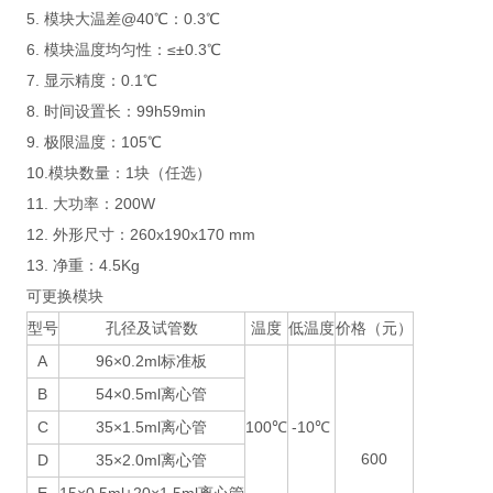
5. 模块大温差@40℃：0.3℃
6. 模块温度均匀性：≤±0.3℃
7. 显示精度：0.1℃
8. 时间设置长：99h59min
9. 极限温度：105℃
10.模块数量：1块（任选）
11. 大功率：200W
12. 外形尺寸：260x190x170 mm
13. 净重：4.5Kg
可更换模块
型号
孔径及试管数
温度
低温度
价格（元）
A
96×0.2ml标准板
B
54×0.5ml离心管
C
35×1.5ml离心管
100℃
-10℃
600
D
35×2.0ml离心管