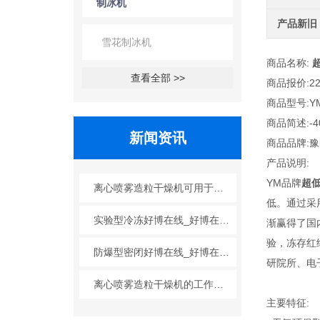
制冰机
产品新旧
雪花制冰机
商品名称:
查看全部 >>
商品报价:22
商品型号:YM-
商品简述:-4
新闻资讯
商品品牌:
产品说明:
YM品牌
超
离心喷雾造粒干燥机可用于哪些行业？
低。通过采
实验型冷冻好博在线_好博在线(中国)的工艺原理
渐赢得了国
验，冻存红
防爆型密闭好博在线_好博在线(中国)的广泛应用
研院所、电
离心喷雾造粒干燥机的工作原理与特点
主要特征: