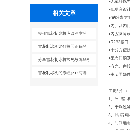
●无氟环保
●低噪音设
相关文章
●*的冷凝
●内胆及内
操作雪花制冰机应该注意的几个要点
●内腔圆角
●R232
雪花制冰机如何按照正确的操作规程呢？
●十分方便
●配有门锁
分享雪花制冰机常见故障解析
●有光、声
雪花制冰机的原理及它有哪些优势
●主要零部
主要配件：
1、压 缩 
2、干燥过滤
3、风 扇
4、时间继