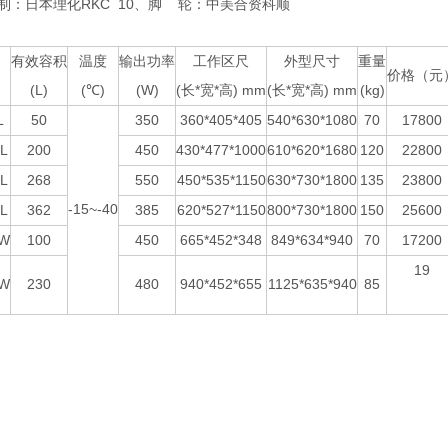
控制：日本理化RKC 10、脚 轮：中美合资科顺
有效容积
温度
输出功率
工作区尺
外型尺寸
重量
价格（元
(L)
(℃)
(W)
(长*宽*高) mm
(长*宽*高) mm
(kg)
L
50
350
360*405*405
540*630*1080
70
17800
L
200
450
430*477*1000
610*620*1680
120
22800
L
268
550
450*535*1150
630*730*1800
135
23800
-15~-40
L
362
385
620*527*1150
800*730*1800
150
25600
0W
100
450
665*452*348
849*634*940
70
17200
19
0W
230
480
940*452*655
1125*635*940
85