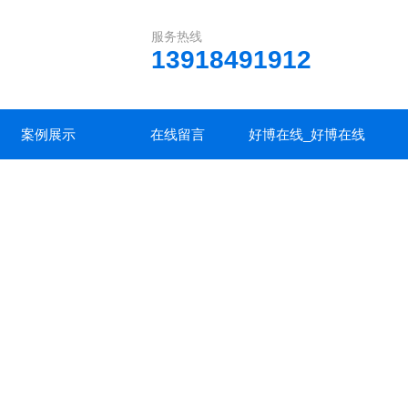
服务热线
13918491912
案例展示
在线留言
好博在线_好博在线
(中国)